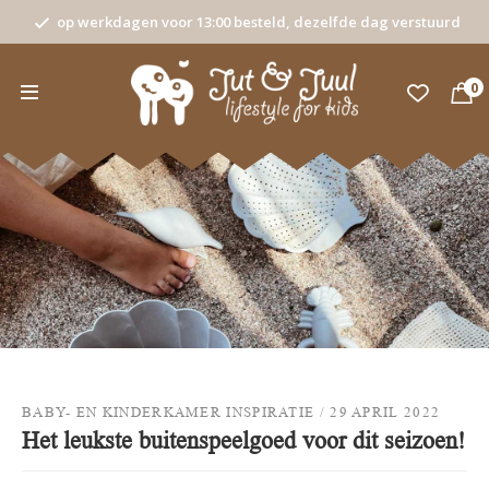
op werkdagen voor 13:00 besteld, dezelfde dag verstuurd
0
BABY- EN KINDERKAMER INSPIRATIE
/
29 APRIL 2022
Het leukste buitenspeelgoed voor dit seizoen!