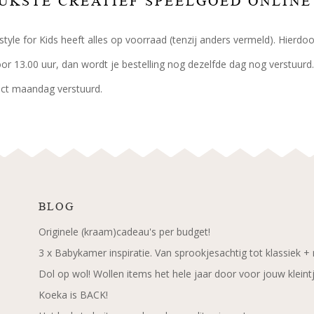
UKSTE CREATIEF SPEELGOED ONLIN
festyle for Kids heeft alles op voorraad (tenzij anders vermeld). Hierd
oor 13.00 uur, dan wordt je bestelling nog dezelfde dag nog verstuurd.
rect maandag verstuurd.
BLOG
Originele (kraam)cadeau's per budget!
3 x Babykamer inspiratie. Van sprookjesachtig tot klassiek +
Dol op wol! Wollen items het hele jaar door voor jouw kleint
Koeka is BACK!