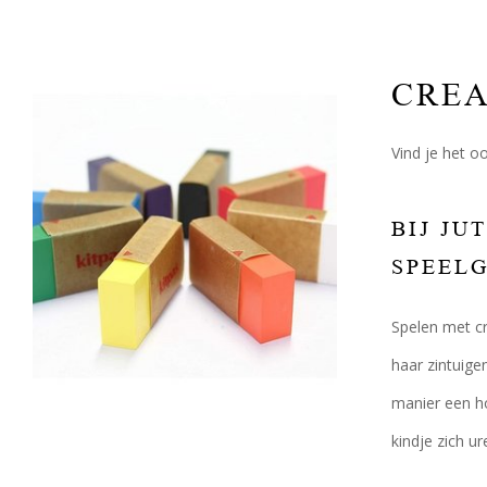
CREA
Vind je het oo
BIJ JU
SPEEL
Spelen met cr
haar zintuige
manier een h
kindje zich u