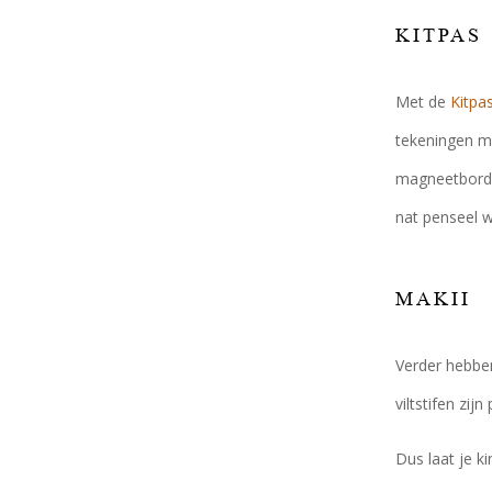
KITPAS
Met de
Kitpas
tekeningen me
magneetborden
nat penseel w
MAKII
Verder hebben
viltstifen zij
Dus laat je ki