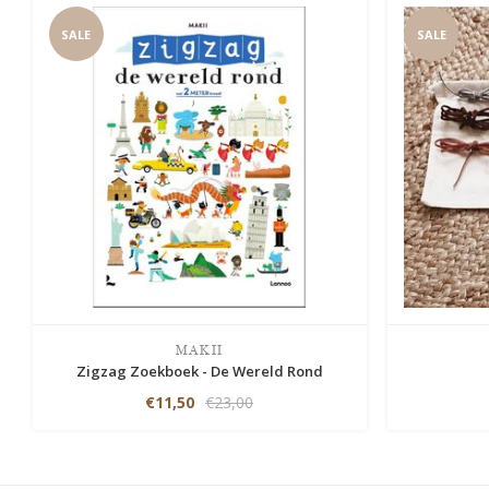
SALE
SALE
MAKII
Zigzag Zoekboek - De Wereld Rond
€11,50
€23,00