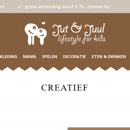
urd
gratis verzending vanaf € 75.- (binnen NL)
KLEDING
MAMA
SPELEN
DECORATIE
ETEN & DRINKEN
CREATIEF