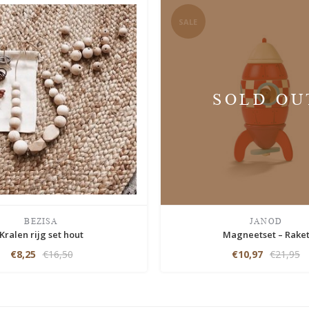
SALE
SOLD OU
BEZISA
JANOD
Kralen rijg set hout
Magneetset – Rake
€8,25
€16,50
€10,97
€21,95