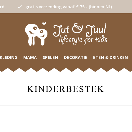
urd
gratis verzending vanaf € 75.- (binnen NL)
KLEDING
MAMA
SPELEN
DECORATIE
ETEN & DRINKEN
KINDERBESTEK