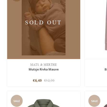
SOLD OUT
MATS & MERTHE
Mutsje Rivka Mauve
B
€6,49
€12,99
SALE
SALE