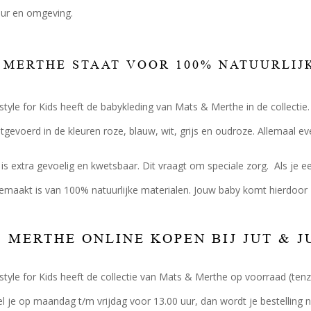
ur en omgeving.
 MERTHE STAAT VOOR 100% NATUURLIJ
festyle for Kids heeft de babykleding van Mats & Merthe in de collecti
itgevoerd in de kleuren roze, blauw, wit, grijs en oudroze. Allemaal e
is extra gevoelig en kwetsbaar. Dit vraagt om speciale zorg. Als je
emaakt is van 100% natuurlijke materialen. Jouw baby komt hierdoor z
 MERTHE ONLINE KOPEN BIJ JUT & J
festyle for Kids heeft de collectie van Mats & Merthe op voorraad (ten
el je op maandag t/m vrijdag voor 13.00 uur, dan wordt je bestelling n