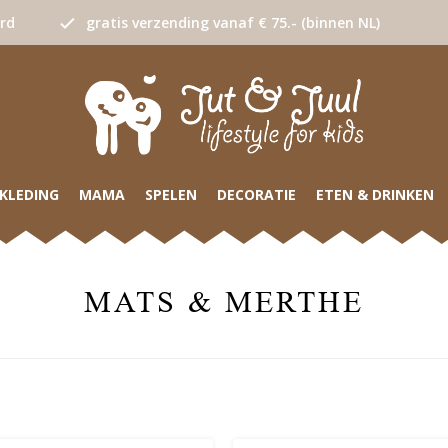
urd
gratis verzending vanaf € 75.- (binnen NL)
KLEDING
MAMA
SPELEN
DECORATIE
ETEN & DRINKEN
MATS & MERTHE