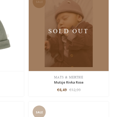
SALE
SOLD OUT
MATS & MERTHE
Mutsje Rivka Rose
€6,49
€12,99
SALE