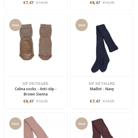
€7,47
€14,95
€8,47
€16,95
SALE
SALE
MP DENMARK
MP DENMARK
Celina socks - Anti-slip -
Maillot - Navy
Brown Sienna
€8,47
€16,95
€7,47
€14,95
SALE
SALE