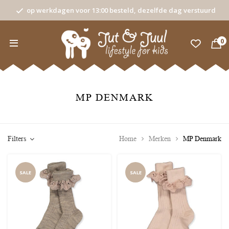
op werkdagen voor 13:00 besteld, dezelfde dag verstuurd
0
MP DENMARK
Filters
Home
Merken
MP Denmark
SALE
SALE