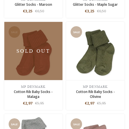
Glitter Socks - Maroon
Glitter Socks - Maple Sugar
€3,25
€6,50
€3,25
€6,50
SALE
SALE
SOLD OUT
MP DENMARK
MP DENMARK
Cotton Rib Baby Socks -
Cotton Rib Baby Socks -
Malaga
Olivine
€2,97
€5,95
€2,97
€5,95
SALE
SALE