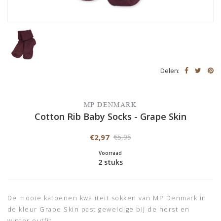
Delen:
MP DENMARK
Cotton Rib Baby Socks - Grape Skin
€2,97
€5,95
Voorraad
2 stuks
De mooie katoenen kwaliteit sokken van MP Denmark in
de kleur Grape Skin past geweldige bij de herst en
winter outfit.