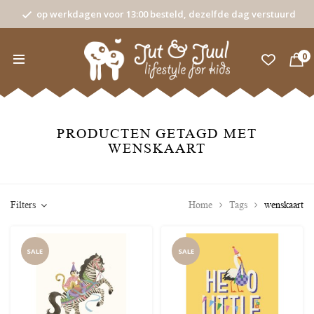
op werkdagen voor 13:00 besteld, dezelfde dag verstuurd
0
PRODUCTEN GETAGD MET
WENSKAART
Filters
Home
Tags
wenskaart
SALE
SALE