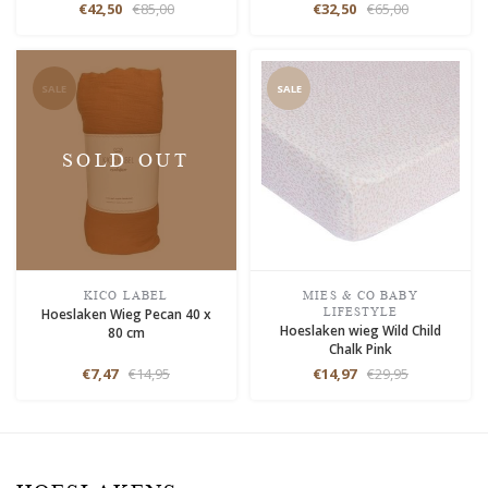
€42,50
€85,00
€32,50
€65,00
SALE
SALE
SOLD OUT
KICO LABEL
MIES & CO BABY
Hoeslaken Wieg Pecan 40 x
LIFESTYLE
Hoeslaken wieg Wild Child
80 cm
Chalk Pink
€7,47
€14,95
€14,97
€29,95