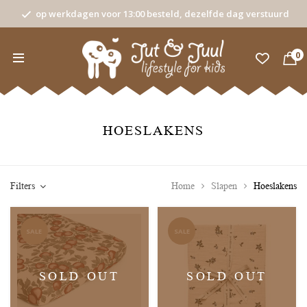
op werkdagen voor 13:00 besteld, dezelfde dag verstuurd
0
HOESLAKENS
Filters
Home
Slapen
Hoeslakens
SALE
SALE
SOLD OUT
SOLD OUT