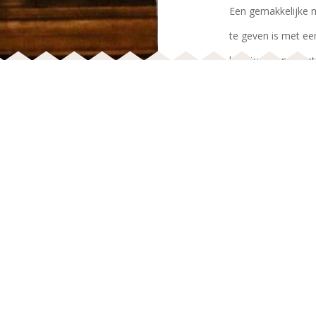
Een gemakkelijke m
te geven is met e
kunstwerken (want
en zijn een echte 
nieuwste collectie
BLOG
Alice in Wonderlan
Originele (kraam)cadeau's per budget!
3 x Babykamer inspiratie. Van sprookjesachtig tot klassiek +
Dol op wol! Wollen items het hele jaar door voor jouw kleint
Koeka is BACK!
Het leukste buitenspeelgoed voor dit seizoen!