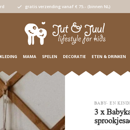
urd
gratis verzending vanaf € 75.- (binnen NL)
KLEDING
MAMA
SPELEN
DECORATIE
ETEN & DRINKEN
BABY- EN KIN
3 x Babyka
sprookjesac