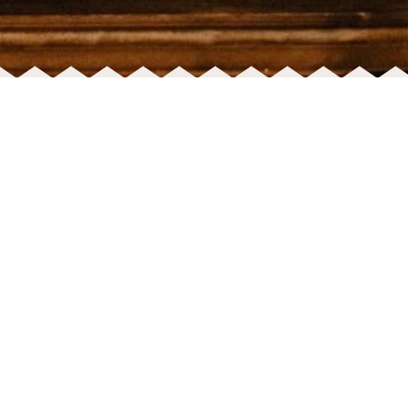
KLANTENSERVICE
TOP MERKEN
Contact met Jut & Juul
Alwero
Veelgestelde vragen
Atelier Pomme
Verzenden
Engel Natur
Retourneren
Garbo & Friends
Cadeaubon
Hvid
Geboortelijst
Maileg
Algemene Voorwaarden
Moulin Roty