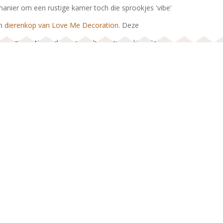
anier om een rustige kamer toch die sprookjes 'vibe'
en
dierenkop van Love Me Decoration
. Deze
 dat zijn het) worden met de hand gemaakt in Polen
eyecatcher in de baby- of kinderkamer. Heb je de
 al gezien met de
konijnenkoppen geïnspireerd door
NIEUWSBRIEF
d
? Waanzinnig zijn ze!
 meer!
je
SOCIAL MEDIA