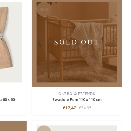
SALE
SOLD OUT
S
GARBO & FRIENDS
 60 x 60
Swaddle Pum 110 x 110 cm
€17,47
€34,95