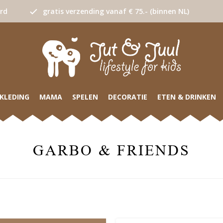
urd
gratis verzending vanaf € 75.- (binnen NL)
KLEDING
MAMA
SPELEN
DECORATIE
ETEN & DRINKEN
GARBO & FRIENDS