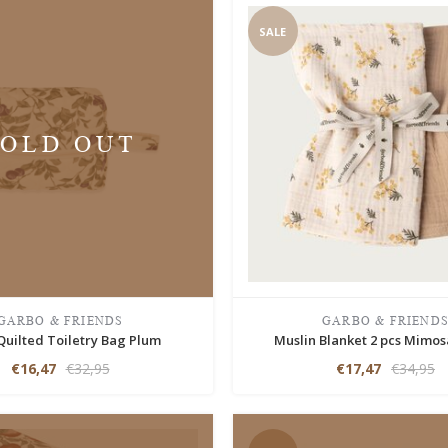
SALE
SOLD OUT
GARBO & FRIENDS
GARBO & FRIEND
Quilted Toiletry Bag Plum
Muslin Blanket 2 pcs Mimosa
€16,47
€32,95
€17,47
€34,95