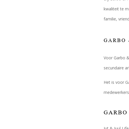
kwaliteit te 
familie, vrie
GARBO 
Voor Garbo & 
secundaire ar
Het is voor 
medewerkers e
GARBO 
Jut & Juul Li