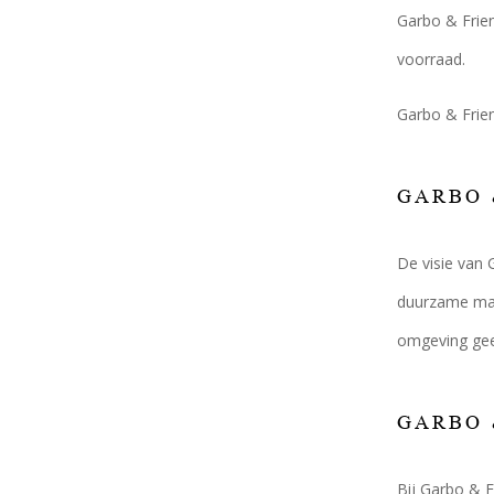
Garbo & Frien
voorraad.
Garbo & Frien
GARBO 
De visie van 
duurzame man
omgeving ge
GARBO 
Bij Garbo & F