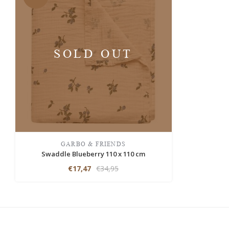
SOLD OUT
GARBO & FRIENDS
Swaddle Blueberry 110 x 110 cm
€17,47
€34,95