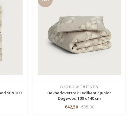
S
GARBO & FRIENDS
od 90 x 200
Dekbedovertrek Ledikant / Junior
Dogwood 100 x 140 cm
€42,50
€85,00