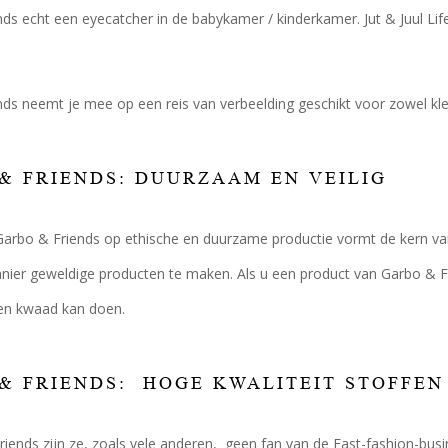
ds echt een eyecatcher in de babykamer / kinderkamer. Jut & Juul Life
ds neemt je mee op een reis van verbeelding geschikt voor zowel klei
& FRIENDS: DUURZAAM EN VEILIG
Garbo & Friends op ethische en duurzame productie vormt de kern van
ier geweldige producten te maken. Als u een product van Garbo & Fr
en kwaad kan doen.
& FRIENDS: HOGE KWALITEIT STOFFEN
riends zijn ze, zoals vele anderen, geen fan van de Fast-fashion-bu