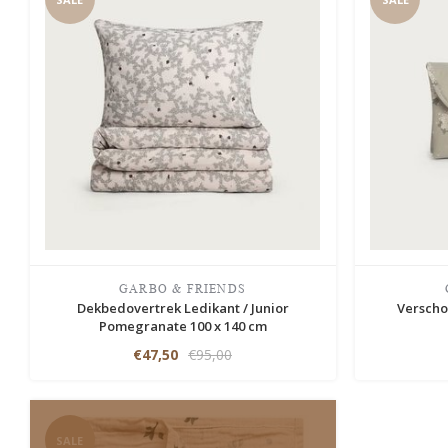
GARBO & FRIENDS
Dekbedovertrek Ledikant / Junior
Verscho
Pomegranate 100 x 140 cm
€47,50
€95,00
SALE