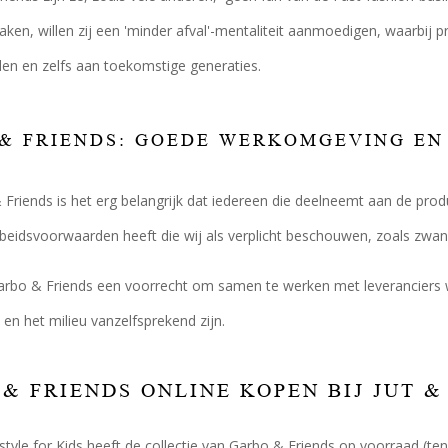
maken, willen zij een 'minder afval'-mentaliteit aanmoedigen, waarb
nden en zelfs aan toekomstige generaties.
& FRIENDS: GOEDE WERKOMGEVING EN
Friends is het erg belangrijk dat iedereen die deelneemt aan de pro
beidsvoorwaarden heeft die wij als verplicht beschouwen, zoals zwang
Garbo & Friends een voorrecht om samen te werken met leveranciers
n het milieu vanzelfsprekend zijn.
& FRIENDS ONLINE KOPEN BIJ JUT &
festyle for Kids heeft de collectie van Garbo & Friends op voorraad (te