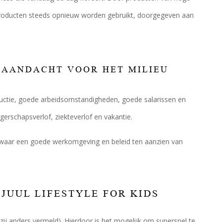
ij producten steeds opnieuw worden gebruikt, doorgegeven aan
 AANDACHT VOOR HET MILIEU
ductie, goede arbeidsomstandigheden, goede salarissen en
erschapsverlof, ziekteverlof en vakantie.
 waar een goede werkomgeving en beleid ten aanzien van
 JUUL LIFESTYLE FOR KIDS
nzij anders vermeld). Hierdoor is het mogelijk om supersnel te