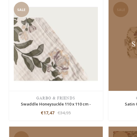
SALE
SALE
GARBO & FRIENDS
Swaddle Honeysuckle 110 x 110 cm -
Satin 
€17,47
€34,95