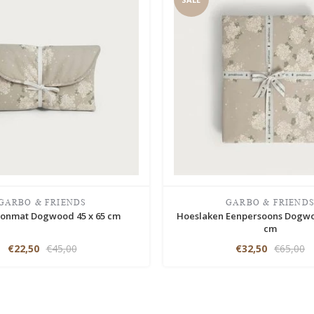
GARBO & FRIENDS
GARBO & FRIEND
onmat Dogwood 45 x 65 cm
Hoeslaken Eenpersoons Dogwo
cm
€22,50
€45,00
€32,50
€65,00