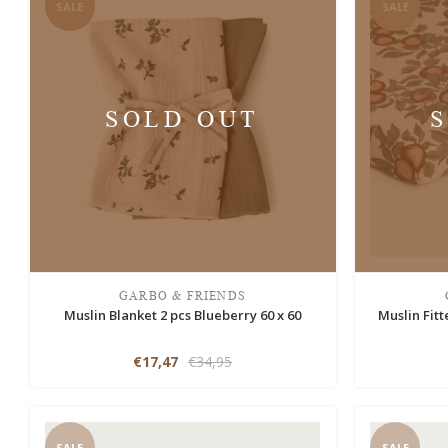
SALE
SALE
SOLD OUT
GARBO & FRIENDS
Muslin Blanket 2 pcs Blueberry 60 x 60
Muslin Fit
€17,47
€34,95
SALE
SALE