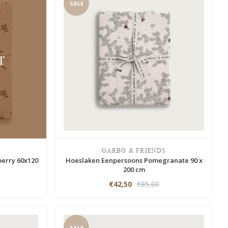
SALE
T
S
GARBO & FRIENDS
berry 60x120
Hoeslaken Eenpersoons Pomegranate 90 x
200 cm
€42,50
€85,00
SALE