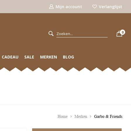
Mijn account
Verlanglijst
0
CADEAU
SALE
MERKEN
BLOG
Home
Merken
Garbo & Friends