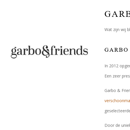
GARB
Wat zijn wij 
GARBO 
In 2012 opge
Een zeer pres
Garbo & Frie
verschoonmat
geselecteerde
Door de uniek