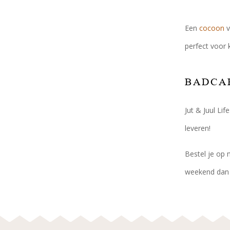
Een
cocoon
v
perfect voor 
BADCA
Jut & Juul Li
leveren!
Bestel je op 
weekend dan w