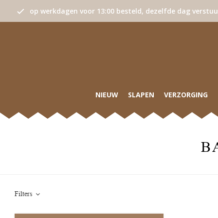
op werkdagen voor 13:00 besteld, dezelfde dag verstu
NIEUW
SLAPEN
VERZORGING
B
Filters