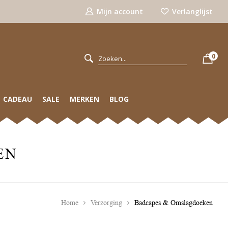
Mijn account
Verlanglijst
0
CADEAU
SALE
MERKEN
BLOG
EN
Home
Verzorging
Badcapes & Omslagdoeken