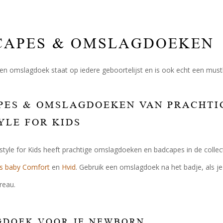
CAPES & OMSLAGDOEKEN
n omslagdoek staat op iedere geboortelijst en is ook echt een musth
ES & OMSLAGDOEKEN VAN PRACHTIGE
YLE FOR KIDS
festyle for Kids heeft prachtige omslagdoeken en badcapes in de colle
s baby Comfort
en
Hvid
. Gebruik een omslagdoek na het badje, als je
reau.
DOEK VOOR JE NEWBORN