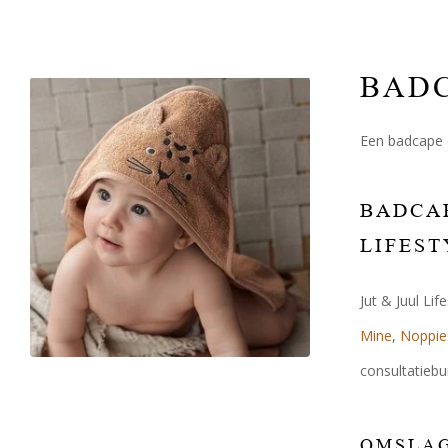
BAD
Een badcape e
BADCAP
LIFEST
Jut & Juul Li
Mine
,
Noppie
consultatiebu
OMSLAG