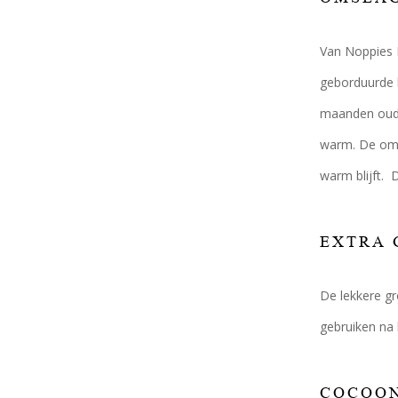
Van Noppies 
geborduurde k
maanden oud. 
warm. De omsl
warm blijft.
EXTRA 
De lekkere g
gebruiken na
COCOON