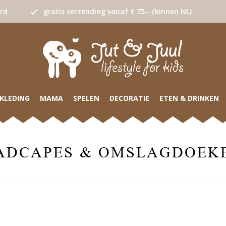
urd
gratis verzending vanaf € 75.- (binnen NL)
KLEDING
MAMA
SPELEN
DECORATIE
ETEN & DRINKEN
ADCAPES & OMSLAGDOEK