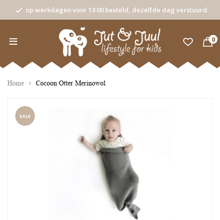
op werkdagen voor 13:00 besteld, dezelfde dag verstuurd
0
Home
Cocoon Otter Merinowol
SALE