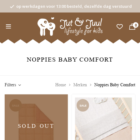
op werkdagen voor 13:00 besteld, dezelfde dag verstuurd
0
NOPPIES BABY COMFORT
Filters
Home
Merken
Noppies Baby Comfort
SALE
SALE
SOLD OUT