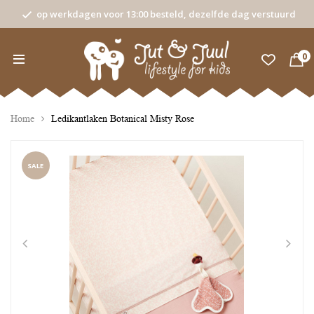
op werkdagen voor 13:00 besteld, dezelfde dag verstuurd
0
Home
Ledikantlaken Botanical Misty Rose
SALE