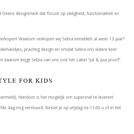
d Deens designmerk dat focust op veiligheid, functionaliteit en
8 verkopen! Waarom verkopen wij Sebra inmiddels al weer 13 jaar?
nderhandjes, prachtig design en omdat Sebra ons iedere keer
 en daarom krijgt Sebra van ons ook het Label “Jut & Juul proof”
TYLE FOR KIDS
s vermeld). Hierdoor is het mogelijk om supersnel te leveren!
de dag nog verstuurd. Bestel je op vrijdag na 13.00 u of in het