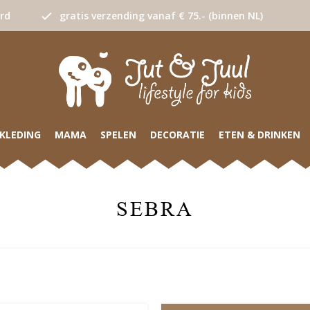
urd
gratis verzending vanaf € 75.- (binnen NL)
KLEDING
MAMA
SPELEN
DECORATIE
ETEN & DRINKEN
SEBRA