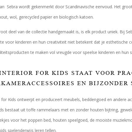
van Sebra wordt gekenmerkt door Scandinavische eenvoud. Het groots
out, wol, gerecycled papier en biologisch katoen.
ot deel van de collectie handgemaakt is, is elk product uniek. Bij Sebr
te voor kinderen en hun creativiteit niet betekent dat je esthetische
liteitsproducten te maken vol vreugde voor speelse kinderen en hun st
INTERIOR FOR KIDS STAAT VOOR PR
RKAMERACCESSOIRES EN BIJZONDER
r for Kids ontwerpt en produceert meubels, beddengoed en andere acc
Kids bestaat uit toffe rammelaars met en zonder houten bijtring, gewel
ekjes voor het poppen bed, houten speelgoed, de mooiste muziekmobi
ds spelenderwijs leren tellen.