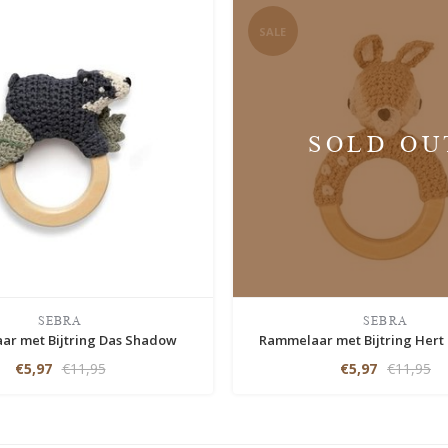
SALE
SOLD OU
SEBRA
SEBRA
r met Bijtring Das Shadow
Rammelaar met Bijtring Hert 
€5,97
€11,95
€5,97
€11,95