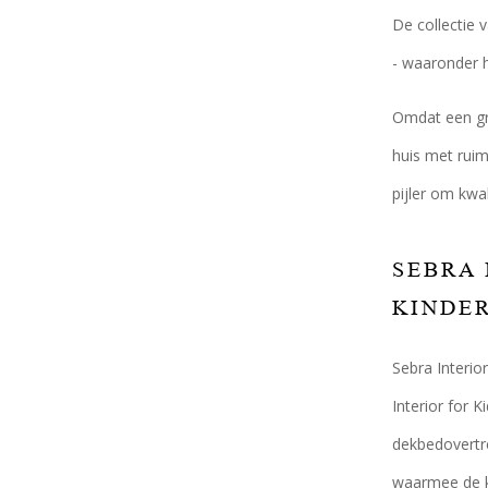
De collectie 
- waaronder h
Omdat een gro
huis met ruim
pijler om kwa
SEBRA 
KINDE
Sebra Interio
Interior for 
dekbedovertr
waarmee de ki