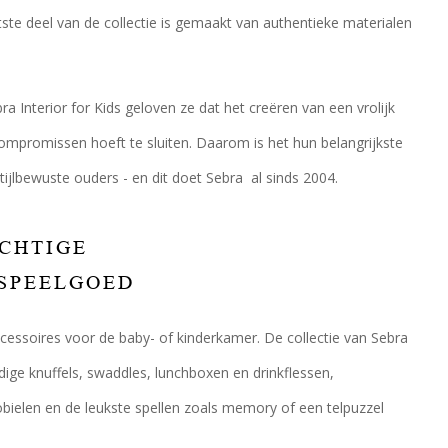
te deel van de collectie is gemaakt van authentieke materialen
a Interior for Kids geloven ze dat het creëren van een vrolijk
 compromissen hoeft te sluiten. Daarom is het hun belangrijkste
ijlbewuste ouders - en dit doet Sebra al sinds 2004.
ACHTIGE
 SPEELGOED
essoires voor de baby- of kinderkamer. De collectie van Sebra
dige knuffels, swaddles, lunchboxen en drinkflessen,
elen en de leukste spellen zoals memory of een telpuzzel