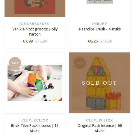
KINDERBOEKEN
IMRUBY
Van klein tot groots: Dolly
Haarclips Crush - 4 stuks
Parton
€7,99
€15,99
€8,25
€16,50
SALE
SALE
SOLD OUT
CLEVERCLIXX
CLEVERCLIXX
Brick Tiles Pack Intense| 16
Original Pack Intense | 60
stuks
stuks