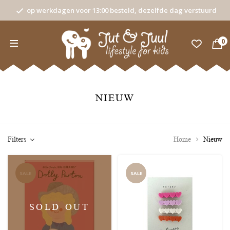
op werkdagen voor 13:00 besteld, dezelfde dag verstuurd
0
NIEUW
Filters
Home
Nieuw
SALE
SALE
SOLD OUT