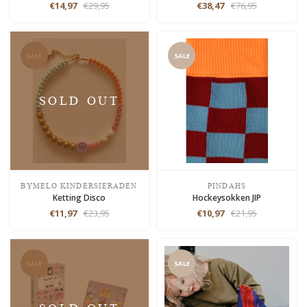
€14,97
€29,95
€38,47
€76,95
SALE
SALE
SOLD OUT
BYMELO KINDERSIERADEN
PINDAHS
Ketting Disco
Hockeysokken JIP
€11,97
€23,95
€10,97
€21,95
SALE
SALE