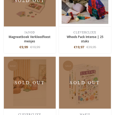
SOLD OUT
JANOD
CLEVERCLIXX
Magneetboek Verkleedfeest
Wheels Pack Intense | 25
meisjes
stuks
€9,99
€19,99
€19,97
€39,95
SALE
SALE
SOLD OUT
SOLD OUT
CLEVERCLIXX
MAKII