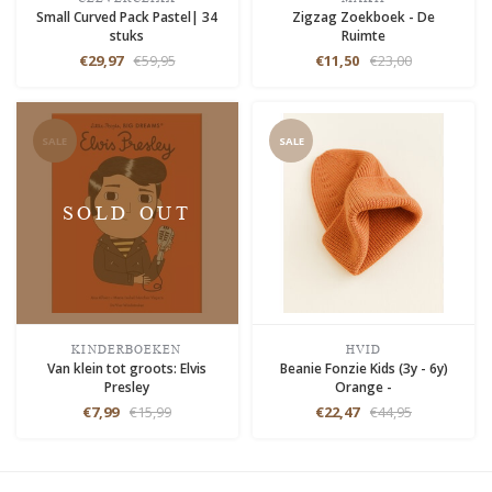
Small Curved Pack Pastel| 34
Zigzag Zoekboek - De
stuks
Ruimte
€29,97
€59,95
€11,50
€23,00
SALE
SALE
SOLD OUT
KINDERBOEKEN
HVID
Van klein tot groots: Elvis
Beanie Fonzie Kids (3y - 6y)
Presley
Orange -
€7,99
€15,99
€22,47
€44,95