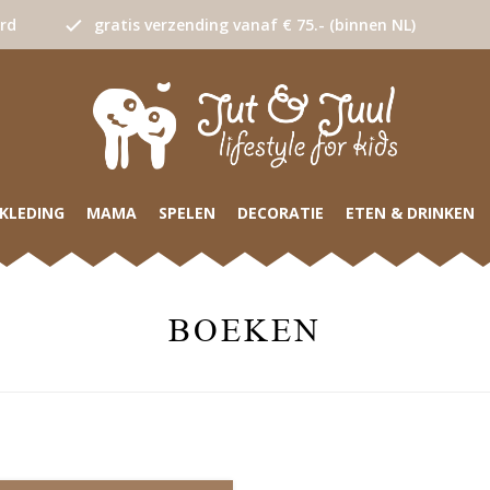
urd
gratis verzending vanaf € 75.- (binnen NL)
KLEDING
MAMA
SPELEN
DECORATIE
ETEN & DRINKEN
BOEKEN