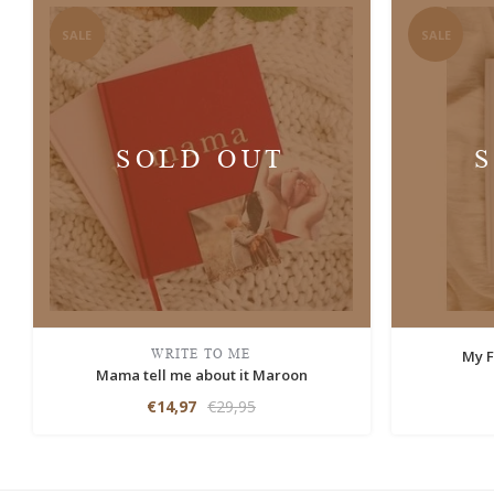
SALE
SALE
SOLD OUT
WRITE TO ME
My F
Mama tell me about it Maroon
€14,97
€29,95