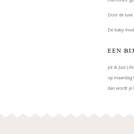
Door de luxe 
De baby Invu
EEN BI
Jut & Juul Li
op maandag t/
dan wordt je 