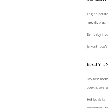
Leg de eerste
met dit prach
Een baby invu
Je kunt foto'
BABY I
‘My first mem
boek is overa
Het boek kan 
memories’ gen