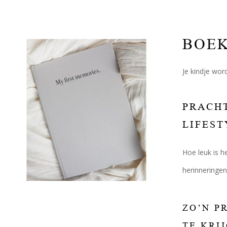
BOE
Je kindje wor
PRACHT
LIFEST
Hoe leuk is h
herinneringen
ZO’N P
TE KRI