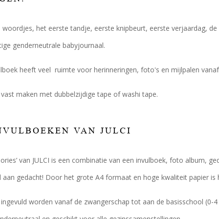
 woordjes, het eerste tandje, eerste knipbeurt, eerste verjaardag, 
tige genderneutrale babyjournaal.
lboek heeft veel ruimte voor herinneringen, foto's en mijlpalen vana
s vast maken met dubbelzijdige tape of washi tape.
NVULBOEKEN VAN JULCI
ories’ van JULCI is een combinatie van een invulboek, foto album, ged
l aan gedacht! Door het grote A4 formaat en hoge kwaliteit papier is he
ingevuld worden vanaf de zwangerschap tot aan de basisschool (0-4 ja
derneutraal en geschikt voor alle gezinssamenstellingen.