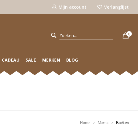
Mijn account
Verlanglijst
0
CADEAU
SALE
MERKEN
BLOG
Home
Mama
Boeken