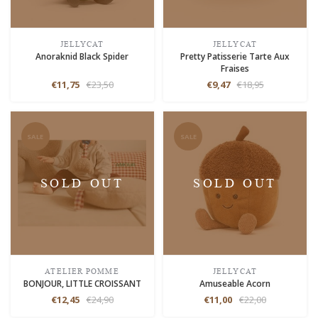
JELLYCAT
JELLYCAT
Anoraknid Black Spider
Pretty Patisserie Tarte Aux
Fraises
€11,75
€23,50
€9,47
€18,95
SALE
SALE
SOLD OUT
SOLD OUT
ATELIER POMME
JELLYCAT
BONJOUR, LITTLE CROISSANT
Amuseable Acorn
€12,45
€24,90
€11,00
€22,00