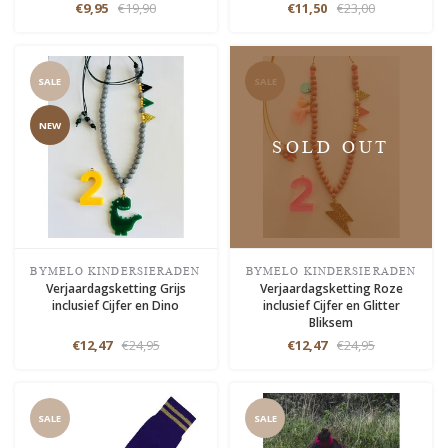
€9,95
€19,90
€11,50
€23,00
SALE
SALE
NEW
SOLD OUT
BYMELO KINDERSIERADEN
BYMELO KINDERSIERADEN
Verjaardagsketting Grijs
Verjaardagsketting Roze
inclusief Cijfer en Dino
inclusief Cijfer en Glitter
Bliksem
€12,47
€24,95
€12,47
€24,95
SALE
SALE