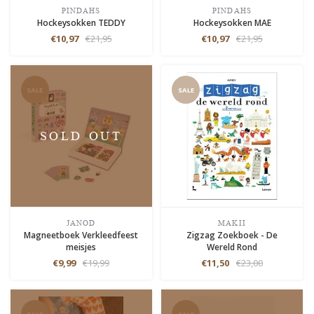
PINDAHS
PINDAHS
Hockeysokken TEDDY
Hockeysokken MAE
€10,97
€21,95
€10,97
€21,95
SALE
SALE
SOLD OUT
JANOD
MAKII
Magneetboek Verkleedfeest
Zigzag Zoekboek - De
meisjes
Wereld Rond
€9,99
€19,99
€11,50
€23,00