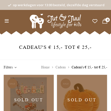
op werkdagen voor 13:00 besteld, dezelfde dag verstuurd
0
CADEAU'S € 15,- TOT € 25,-
Filters
Home
Cadeau
Cadeau's € 15,- tot € 25,-
SALE
SALE
SOLD OUT
SOLD OUT