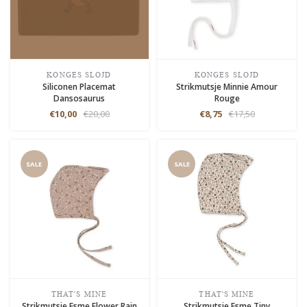
KONGES SLOJD
KONGES SLOJD
Siliconen Placemat
Strikmutsje Minnie Amour
Dansosaurus
Rouge
€10,00
€20,00
€8,75
€17,50
SALE
SALE
THAT'S MINE
THAT'S MINE
Strikmutsje Esme Flower Rain
Strikmutsje Esme Tiny