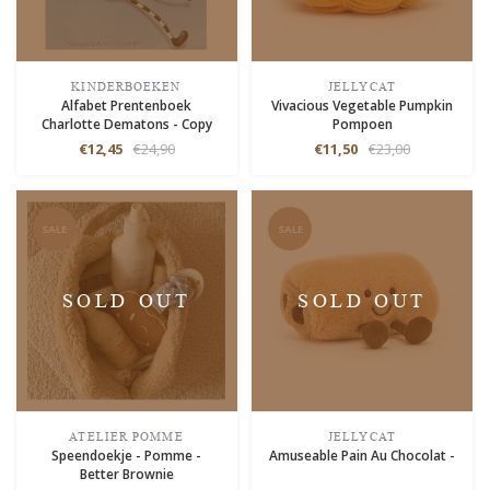
KINDERBOEKEN
JELLYCAT
Alfabet Prentenboek
Vivacious Vegetable Pumpkin
Charlotte Dematons - Copy
Pompoen
€12,45
€24,90
€11,50
€23,00
SALE
SALE
SOLD OUT
SOLD OUT
ATELIER POMME
JELLYCAT
Speendoekje - Pomme -
Amuseable Pain Au Chocolat -
Better Brownie