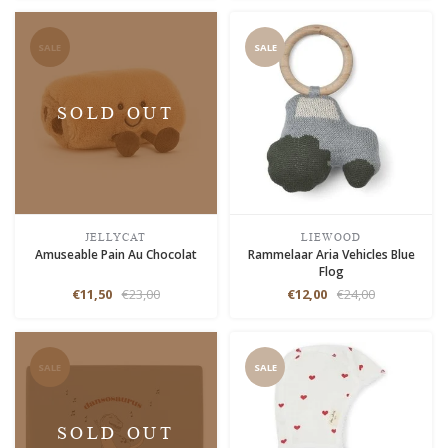
SALE
SALE
SOLD OUT
JELLYCAT
LIEWOOD
Amuseable Pain Au Chocolat
Rammelaar Aria Vehicles Blue
Flog
€11,50
€23,00
€12,00
€24,00
SALE
SALE
SOLD OUT