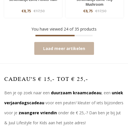
Mushroom
€8,75
€17,50
€8,75
€17,50
You have viewed
24
of
35
products
Laad meer artikelen
CADEAU'S € 15,- TOT € 25,-
Ben je op zoek naar een
duurzaam kraamcadeau
, een
uniek
verjaardagscadeau
voor een peuter/ kleuter of iets bijzonders
voor je
zwangere vriendin
onder de € 25,-? Dan ben je bij Jut
& Juul Lifestyle for Kids aan het juiste adres!