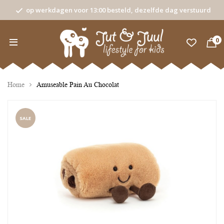
op werkdagen voor 13:00 besteld, dezelfde dag verstuurd
0
Home
Amuseable Pain Au Chocolat
SALE