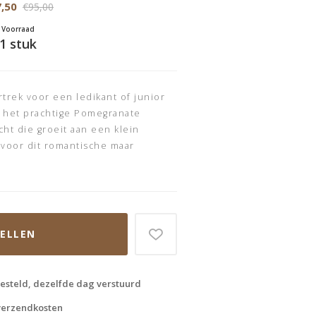
,50
€95,00
Voorraad
1 stuk
rek voor een ledikant of junior
 het prachtige Pomegranate
ht die groeit aan een klein
 voor dit romantische maar
TELLEN
esteld, dezelfde dag verstuurd
 verzendkosten