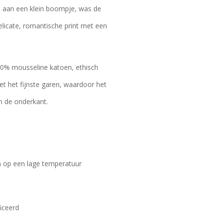
t aan een klein boompje, was de
elicate, romantische print met een
0% mousseline katoen, ethisch
t het fijnste garen, waardoor het
an de onderkant.
n op een lage temperatuur
iceerd