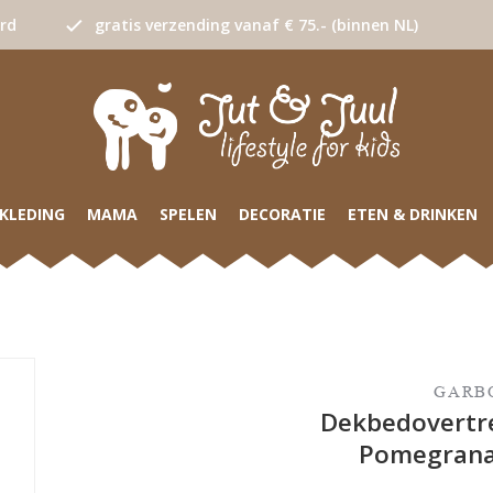
urd
gratis verzending vanaf € 75.- (binnen NL)
KLEDING
MAMA
SPELEN
DECORATIE
ETEN & DRINKEN
GARBO
Dekbedovertre
Pomegrana