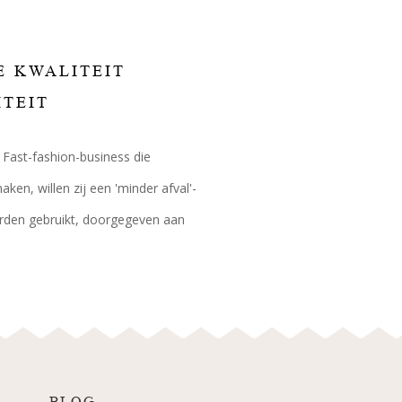
E KWALITEIT
ITEIT
 Fast-fashion-business die
en, willen zij een 'minder afval'-
rden gebruikt, doorgegeven aan
BLOG