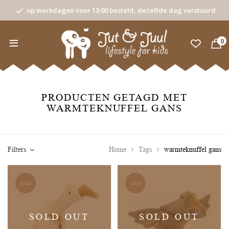
op werkdagen voor 13:00 besteld, dezelfde dag verstuurd
0
PRODUCTEN GETAGD MET
WARMTEKNUFFEL GANS
Filters
Home
Tags
warmteknuffel gans
SALE
SALE
SOLD OUT
SOLD OUT