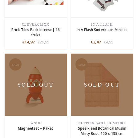
CLEVERCLIXX
IN A FLASH
Brick Tiles Pack Intense| 16
In A Flash Sinterklaas Miniset
stuks
€14,97
€29,95
€2,47
€4,95
SALE
SALE
SOLD OUT
SOLD OUT
JANOD
NOPPIES BABY COMFORT
Magneetset – Raket
Speelkleed Botanical Muslin
Misty Rose 100 x 135 cm