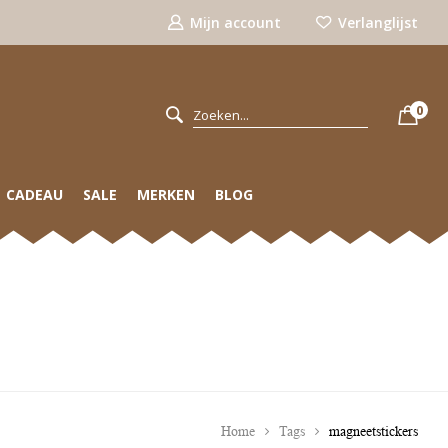
Mijn account
Verlanglijst
0
CADEAU
SALE
MERKEN
BLOG
Home
Tags
magneetstickers