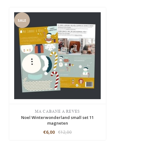
SALE
MA CABANE A REVES
Noel Winterwonderland small set 11
magneten
€6,00
€12,00