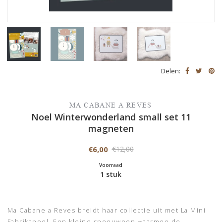
Delen:
MA CABANE A REVES
Noel Winterwonderland small set 11
magneten
€6,00
€12,00
Voorraad
1 stuk
Ma Cabane a Reves breidt haar collectie uit met La Mini
Fabrikanoel. Een kleine sneeuwpop waarmee de