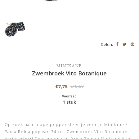
Delen:
MINIKANE
Zwembroek Vito Botanique
€7,75
€15,50
Voorraad
1 stuk
Op zoek naar hippe poppenkleertje voor je Minikane /
Paola Reina pop van 34 cm. Zwembroek Vito Botanique
past perfect! De poppen van Paola Reina / Minikane kun