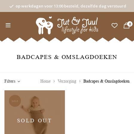
op werkdagen voor 13:00 besteld, dezelfde dag verstuurd
0
BADCAPES & OMSLAGDOEKEN
Filters
Home
Verzorging
Badcapes & Omslagdoeken
SALE
SOLD OUT