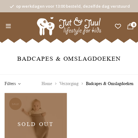
op werkdagen voor 13:00 besteld, dezelfde dag verstuurd
0
BADCAPES & OMSLAGDOEKEN
Filters
Home
Verzorging
Badcapes & Omslagdoeken
SALE
SOLD OUT