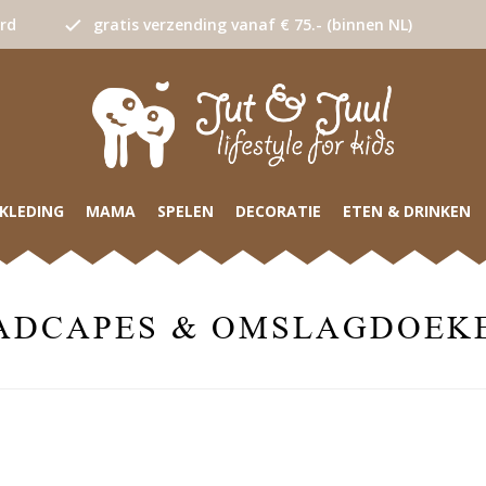
urd
gratis verzending vanaf € 75.- (binnen NL)
KLEDING
MAMA
SPELEN
DECORATIE
ETEN & DRINKEN
ADCAPES & OMSLAGDOEK