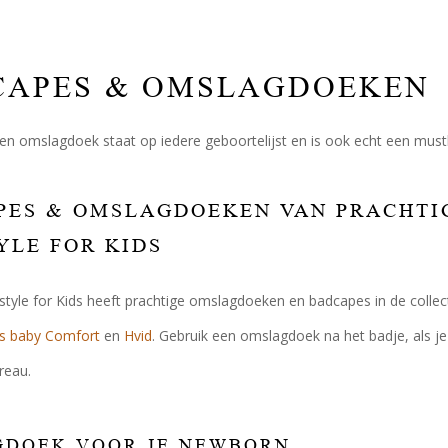
CAPES & OMSLAGDOEKEN
n omslagdoek staat op iedere geboortelijst en is ook echt een musth
ES & OMSLAGDOEKEN VAN PRACHTIGE
YLE FOR KIDS
festyle for Kids heeft prachtige omslagdoeken en badcapes in de colle
s baby Comfort
en
Hvid
. Gebruik een omslagdoek na het badje, als je
reau.
DOEK VOOR JE NEWBORN