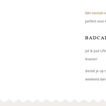
Een
cocoon
v
perfect voor 
BADCA
Jut & Juul Li
leveren!
Bestel je op 
weekend dan w