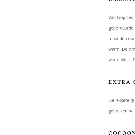
Van Noppies 
geborduurde k
maanden oud. 
warm. De omsl
warm blijft.
EXTRA 
De lekkere g
gebruiken na
COCOON