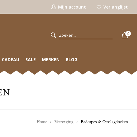
Mijn account
Verlanglijst
0
CADEAU
SALE
MERKEN
BLOG
EN
Home
Verzorging
Badcapes & Omslagdoeken