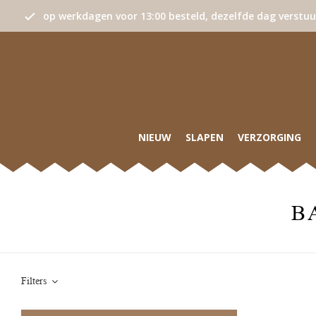
op werkdagen voor 13:00 besteld, dezelfde dag verstu
NIEUW
SLAPEN
VERZORGING
B
Filters