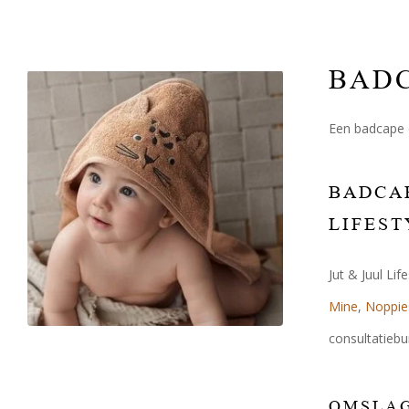
BAD
Een badcape e
BADCAP
LIFEST
Jut & Juul Li
Mine
,
Noppie
consultatiebu
OMSLAG