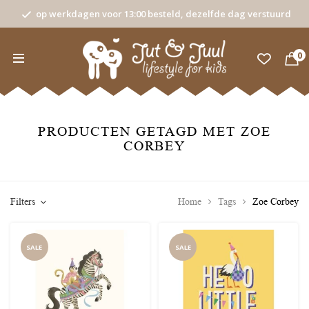
op werkdagen voor 13:00 besteld, dezelfde dag verstuurd
0
PRODUCTEN GETAGD MET ZOE
CORBEY
Filters
Home
Tags
Zoe Corbey
SALE
SALE