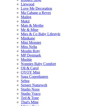
Liewood
Love Me Decoration
Ma Cabane a Reves
Maileg
Makii
Mats & Merthe
Me & Mine
Mies & Co Baby Lifestyle
Minikane
Mini Monster
Miss Nella
Moulin Roty
MP Denmark
Mushie
Noppies Baby Comfort
Oli & Carol
OYOY Mini
Saga Copenhagen
Sebra
Senger Naturwelt
Studio Noos
Studio Vraco
Ted & Tone
That's Mine