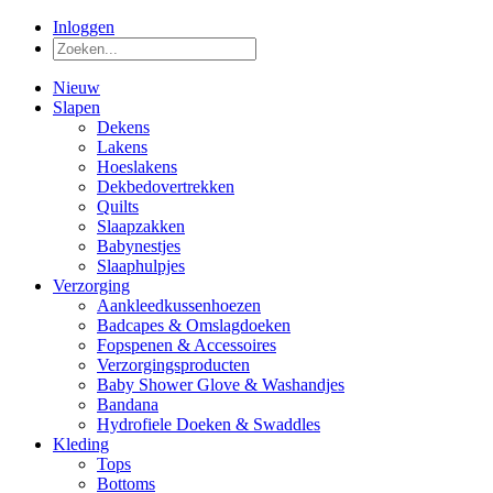
Inloggen
Nieuw
Slapen
Dekens
Lakens
Hoeslakens
Dekbedovertrekken
Quilts
Slaapzakken
Babynestjes
Slaaphulpjes
Verzorging
Aankleedkussenhoezen
Badcapes & Omslagdoeken
Fopspenen & Accessoires
Verzorgingsproducten
Baby Shower Glove & Washandjes
Bandana
Hydrofiele Doeken & Swaddles
Kleding
Tops
Bottoms