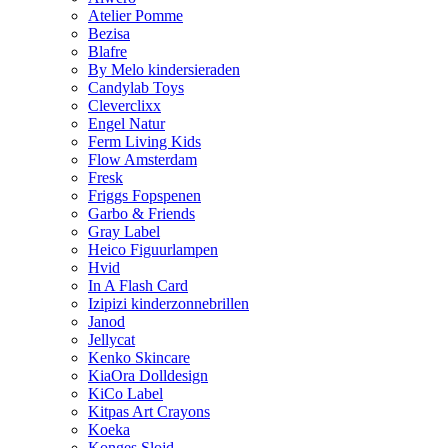
Atelier Pomme
Bezisa
Blafre
By Melo kindersieraden
Candylab Toys
Cleverclixx
Engel Natur
Ferm Living Kids
Flow Amsterdam
Fresk
Friggs Fopspenen
Garbo & Friends
Gray Label
Heico Figuurlampen
Hvid
In A Flash Card
Izipizi kinderzonnebrillen
Janod
Jellycat
Kenko Skincare
KiaOra Dolldesign
KiCo Label
Kitpas Art Crayons
Koeka
Konges Slojd