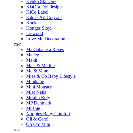
Kenko Skincare
KiaOra Dolldesign
KiCo Label
Kitpas Art Crayons
Koeka
Konges Slojd
Liewood
Love Me Decoration
m-r
Ma Cabane a Reves
Maileg
Makii
Mats & Merthe
Me & Mine
Mies & Co Baby Lifestyle
Minikane
Mini Monster
Miss Nella
Moulin Roty
MP Denmark
Mushie
Noppies Baby Comfort
Oli & Carol
OYOY Mini
s-z