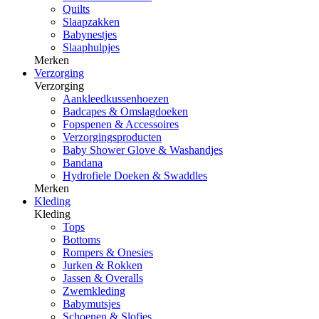
Quilts
Slaapzakken
Babynestjes
Slaaphulpjes
Merken
Verzorging
Verzorging
Aankleedkussenhoezen
Badcapes & Omslagdoeken
Fopspenen & Accessoires
Verzorgingsproducten
Baby Shower Glove & Washandjes
Bandana
Hydrofiele Doeken & Swaddles
Merken
Kleding
Kleding
Tops
Bottoms
Rompers & Onesies
Jurken & Rokken
Jassen & Overalls
Zwemkleding
Babymutsjes
Schoenen & Slofjes