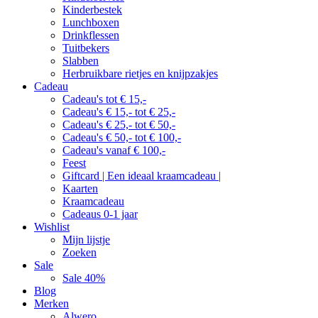
Kinderbestek
Lunchboxen
Drinkflessen
Tuitbekers
Slabben
Herbruikbare rietjes en knijpzakjes
Cadeau
Cadeau's tot € 15,-
Cadeau's € 15,- tot € 25,-
Cadeau's € 25,- tot € 50,-
Cadeau's € 50,- tot € 100,-
Cadeau's vanaf € 100,-
Feest
Giftcard | Een ideaal kraamcadeau |
Kaarten
Kraamcadeau
Cadeaus 0-1 jaar
Wishlist
Mijn lijstje
Zoeken
Sale
Sale 40%
Blog
Merken
Alwero