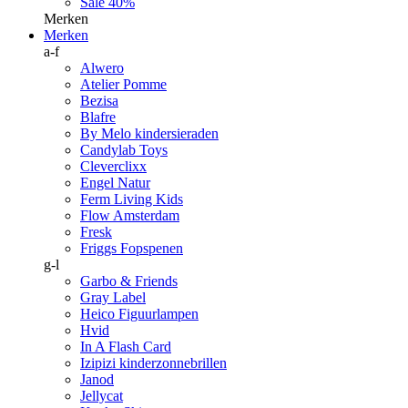
Sale 40%
Merken
Merken
a-f
Alwero
Atelier Pomme
Bezisa
Blafre
By Melo kindersieraden
Candylab Toys
Cleverclixx
Engel Natur
Ferm Living Kids
Flow Amsterdam
Fresk
Friggs Fopspenen
g-l
Garbo & Friends
Gray Label
Heico Figuurlampen
Hvid
In A Flash Card
Izipizi kinderzonnebrillen
Janod
Jellycat