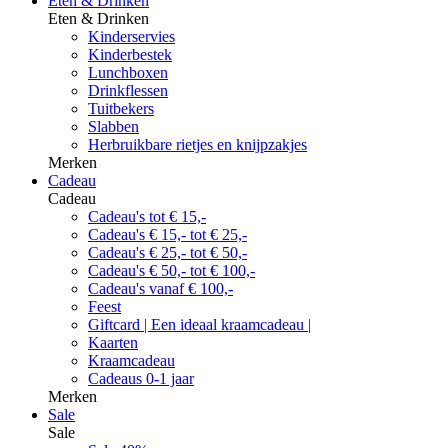
Eten & Drinken
Eten & Drinken
Kinderservies
Kinderbestek
Lunchboxen
Drinkflessen
Tuitbekers
Slabben
Herbruikbare rietjes en knijpzakjes
Merken
Cadeau
Cadeau
Cadeau's tot € 15,-
Cadeau's € 15,- tot € 25,-
Cadeau's € 25,- tot € 50,-
Cadeau's € 50,- tot € 100,-
Cadeau's vanaf € 100,-
Feest
Giftcard | Een ideaal kraamcadeau |
Kaarten
Kraamcadeau
Cadeaus 0-1 jaar
Merken
Sale
Sale