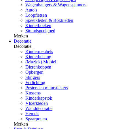
Wagenhangers & Wagenspanners
Auto's
Loopfietsen
Speelkleden & Boxkleden
Kinderboeken
Strandspeelgoed
Merken
Decoratie
Decoratie
Kindermeubels
Kinderbehang
(Muziek) Mobiel
Dierenkoppen
Opbergen
Slingers
Verlichting
Posters en muurstickers
Kussens
Kinderkapstok
Vloerkleden
Wanddecoratie
Hemels
Spaarpotten
Merken