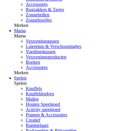
Accessoires
Rugzakken & Tasjes
Zonnebrillen
Zonnehoedjes
Merken
Mama
Mama
Verzorgingstassen
Luieretuis & Verschoonmatjes
Voedingskussen
Verzorgingsproducten
Boeken
Accessoires
Merken
Spelen
Spelen
Knuffels
Knuffeldoekjes
Maileg
Houten Speelgoed
Activity speelgoed
Poppen & Accessoires
Creatief
Rammelaars
Badspeeltjes & Bijtspeeltjes