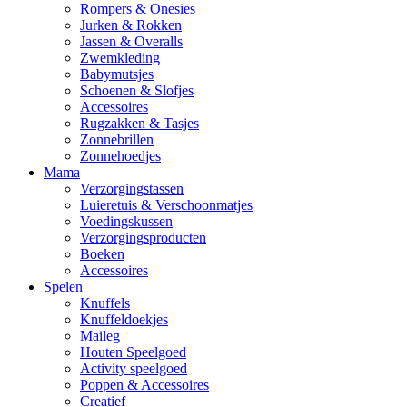
Rompers & Onesies
Jurken & Rokken
Jassen & Overalls
Zwemkleding
Babymutsjes
Schoenen & Slofjes
Accessoires
Rugzakken & Tasjes
Zonnebrillen
Zonnehoedjes
Mama
Verzorgingstassen
Luieretuis & Verschoonmatjes
Voedingskussen
Verzorgingsproducten
Boeken
Accessoires
Spelen
Knuffels
Knuffeldoekjes
Maileg
Houten Speelgoed
Activity speelgoed
Poppen & Accessoires
Creatief