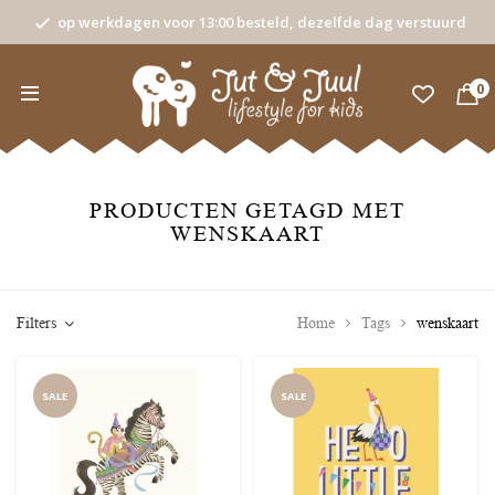
op werkdagen voor 13:00 besteld, dezelfde dag verstuurd
0
PRODUCTEN GETAGD MET
WENSKAART
Filters
Home
Tags
wenskaart
SALE
SALE