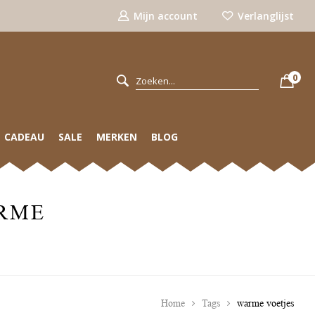
Mijn account
Verlanglijst
0
CADEAU
SALE
MERKEN
BLOG
RME
Home
Tags
warme voetjes