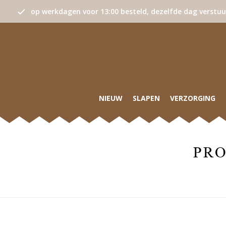
op werkdagen voor 13:00 besteld, dezelfde dag verstu
NIEUW
SLAPEN
VERZORGING
PR