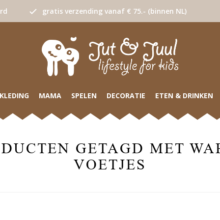
urd
gratis verzending vanaf € 75.- (binnen NL)
KLEDING
MAMA
SPELEN
DECORATIE
ETEN & DRINKEN
ODUCTEN GETAGD MET WA
VOETJES