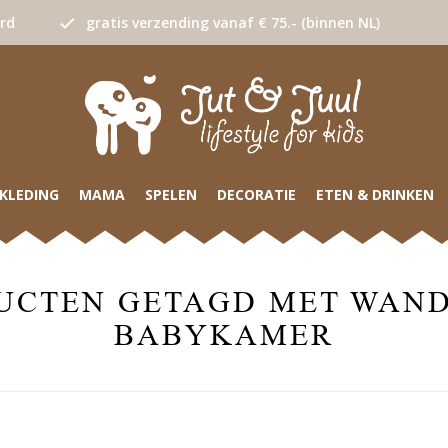
urd
gratis verzending vanaf € 75.- (binnen NL)
KLEDING
MAMA
SPELEN
DECORATIE
ETEN & DRINKEN
UCTEN GETAGD MET WAN
BABYKAMER