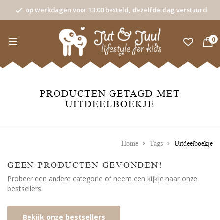
op werkdagen voor 13:00 besteld, dezelfde dag verstuurd
0
PRODUCTEN GETAGD MET
UITDEELBOEKJE
Home
Tags
Uitdeelboekje
GEEN PRODUCTEN GEVONDEN!
Probeer een andere categorie of neem een kijkje naar onze
bestsellers.
Bekijk onze bestsellers