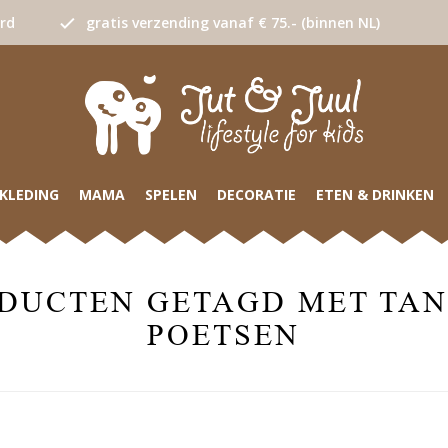
urd
gratis verzending vanaf € 75.- (binnen NL)
KLEDING
MAMA
SPELEN
DECORATIE
ETEN & DRINKEN
DUCTEN GETAGD MET TA
POETSEN