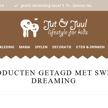
urd
gratis verzending vanaf € 75.- (binnen NL)
KLEDING
MAMA
SPELEN
DECORATIE
ETEN & DRINKEN
ODUCTEN GETAGD MET SW
DREAMING