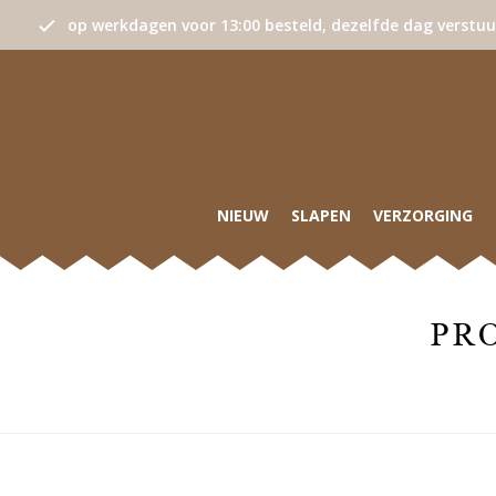
op werkdagen voor 13:00 besteld, dezelfde dag verstu
NIEUW
SLAPEN
VERZORGING
PR