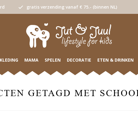
urd
gratis verzending vanaf € 75.- (binnen NL)
KLEDING
MAMA
SPELEN
DECORATIE
ETEN & DRINKEN
CTEN GETAGD MET SCHOO