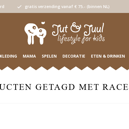
urd
gratis verzending vanaf € 75.- (binnen NL)
KLEDING
MAMA
SPELEN
DECORATIE
ETEN & DRINKEN
UCTEN GETAGD MET RAC