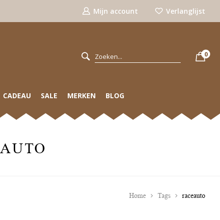
Mijn account
Verlanglijst
0
CADEAU
SALE
MERKEN
BLOG
EAUTO
Home
Tags
raceauto