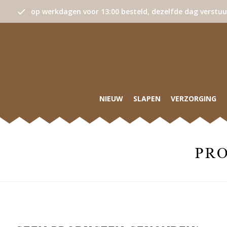
op werkdagen voor 13:00 besteld, dezelfde dag verstu
NIEUW
SLAPEN
VERZORGING
PR