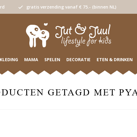
urd
gratis verzending vanaf € 75.- (binnen NL)
KLEDING
MAMA
SPELEN
DECORATIE
ETEN & DRINKEN
ODUCTEN GETAGD MET PY