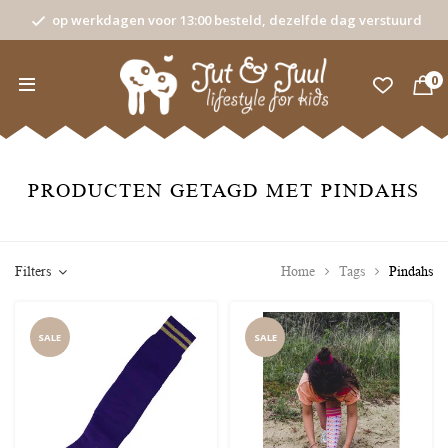
op werkdagen voor 13:00 besteld, dezelfde dag verstuurd
0
PRODUCTEN GETAGD MET PINDAHS
Filters
Home
Tags
Pindahs
SALE
SALE