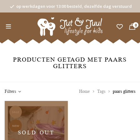
op werkdagen voor 13:00 besteld, dezelfde dag verstuurd
0
PRODUCTEN GETAGD MET PAARS
GLITTERS
Filters
Home
Tags
paars glitters
SALE
NEW
SOLD OUT