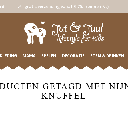
urd
gratis verzending vanaf € 75.- (binnen NL)
KLEDING
MAMA
SPELEN
DECORATIE
ETEN & DRINKEN
DUCTEN GETAGD MET NIJ
KNUFFEL