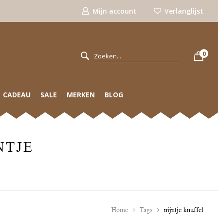
Mijn account
Verlanglijst
0
CADEAU
SALE
MERKEN
BLOG
NTJE
Home
Tags
nijntje knuffel