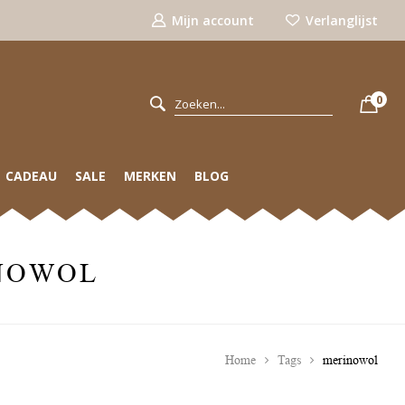
Mijn account
Verlanglijst
0
CADEAU
SALE
MERKEN
BLOG
NOWOL
Home
Tags
merinowol