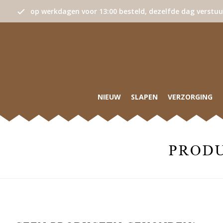
op werkdagen voor 13:00 besteld, dezelfde dag verstu
NIEUW
SLAPEN
VERZORGING
PROD