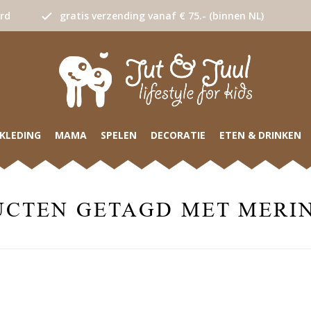
urd
gratis verzending vanaf € 75.- (binnen NL)
KLEDING
MAMA
SPELEN
DECORATIE
ETEN & DRINKEN
UCTEN GETAGD MET MERI