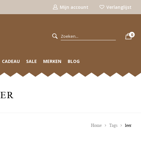
Mijn account
Verlanglijst
0
CADEAU
SALE
MERKEN
BLOG
EER
Home
Tags
leer