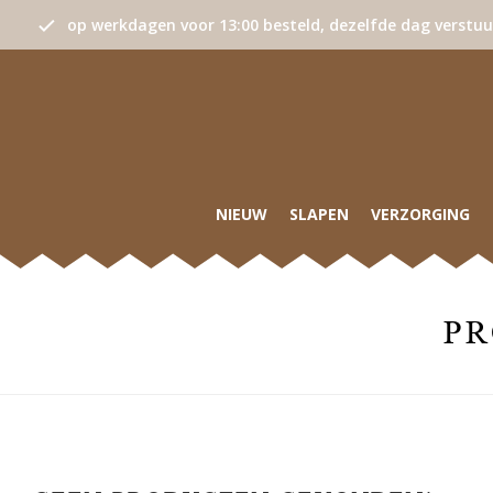
op werkdagen voor 13:00 besteld, dezelfde dag verstu
NIEUW
SLAPEN
VERZORGING
PR