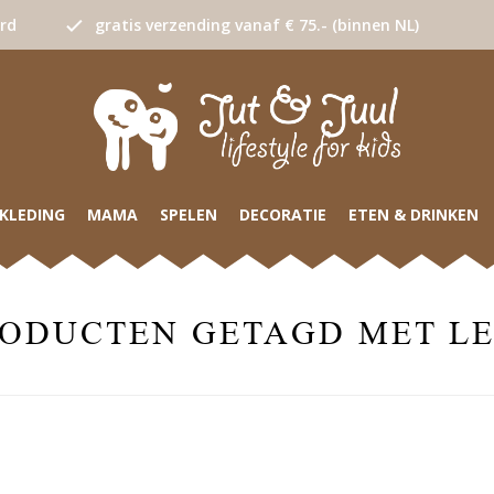
urd
gratis verzending vanaf € 75.- (binnen NL)
KLEDING
MAMA
SPELEN
DECORATIE
ETEN & DRINKEN
ODUCTEN GETAGD MET L