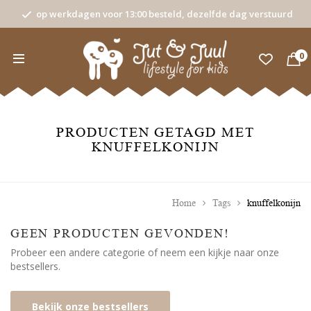
op werkdagen voor 13:00 besteld, dezelfde dag verstuurd
0
PRODUCTEN GETAGD MET
KNUFFELKONIJN
Home
Tags
knuffelkonijn
GEEN PRODUCTEN GEVONDEN!
Probeer een andere categorie of neem een kijkje naar onze
bestsellers.
Bekijk onze bestsellers