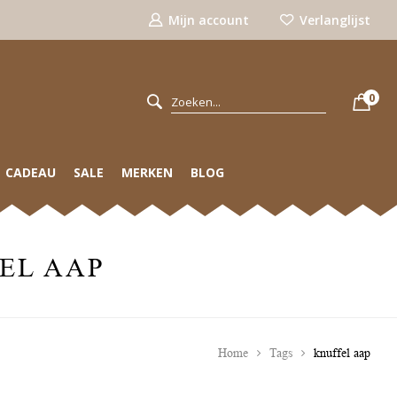
Mijn account
Verlanglijst
0
CADEAU
SALE
MERKEN
BLOG
EL AAP
Home
Tags
knuffel aap