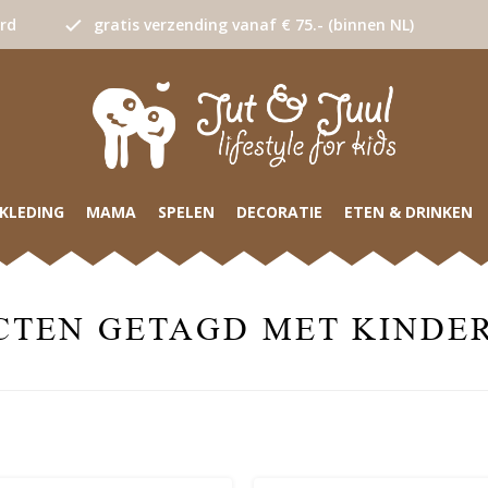
urd
gratis verzending vanaf € 75.- (binnen NL)
KLEDING
MAMA
SPELEN
DECORATIE
ETEN & DRINKEN
CTEN GETAGD MET KINDE