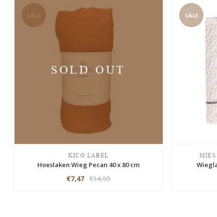
SALE
SALE
SOLD OUT
KICO LABEL
MIES
Hoeslaken Wieg Pecan 40 x 80 cm
Wiegla
€7,47
€14,95