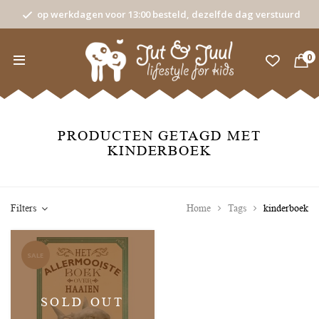
op werkdagen voor 13:00 besteld, dezelfde dag verstuurd
0
PRODUCTEN GETAGD MET
KINDERBOEK
Filters
Home
Tags
kinderboek
SALE
SOLD OUT