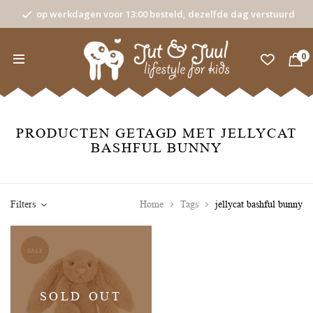
op werkdagen voor 13:00 besteld, dezelfde dag verstuurd
0
PRODUCTEN GETAGD MET JELLYCAT
BASHFUL BUNNY
Filters
Home
Tags
jellycat bashful bunny
SALE
SOLD OUT