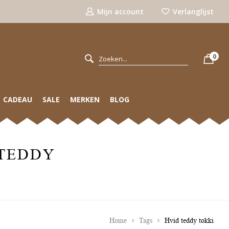
Mijn account
Verlanglijst
0
CADEAU
SALE
MERKEN
BLOG
 TEDDY
Home
Tags
Hvid teddy tokki