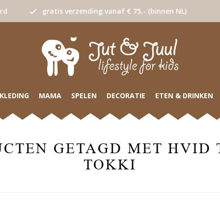
urd
gratis verzending vanaf € 75.- (binnen NL)
KLEDING
MAMA
SPELEN
DECORATIE
ETEN & DRINKEN
CTEN GETAGD MET HVID
TOKKI